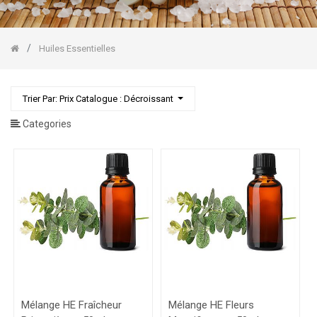
Pin
Sylvestre
HE
Lavande
Huiles Essentielles
fine
HE
Lemongrass
Trier Par: Prix Catalogue : Décroissant
HE
Mandarine
Categories
HE
Orange
Douce
HE
Pamplemousse
Gommages
Corps/Visage
Mélange HE Fraîcheur
Mélange HE Fleurs