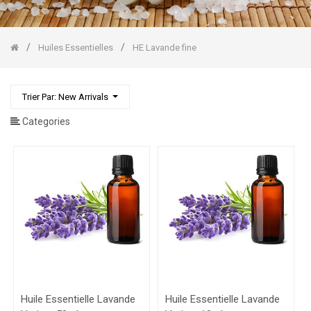
Pin
Sylvestre
HE
Lavande
Huiles Essentielles
HE Lavande fine
fine
HE
Lemongrass
Trier Par: New Arrivals
HE
Mandarine
Categories
HE
Orange
Douce
HE
Pamplemousse
Gommages
Corps/Visage
Huile Essentielle Lavande
Huile Essentielle Lavande