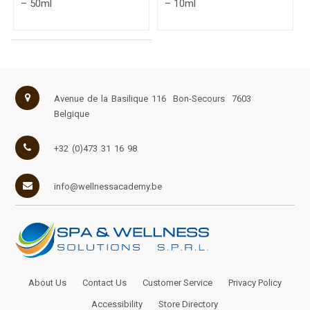
– 50ml
– 10ml
Avenue de la Basilique 116
Bon-Secours
7603
Belgique
+32 (0)473 31 16 98
info@wellnessacademy.be
About Us
Contact Us
Customer Service
Privacy Policy
Accessibility
Store Directory