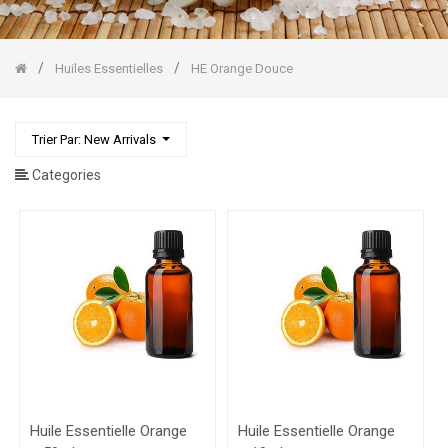
Pin
Sylvestre
HE
Lavande
Huiles Essentielles
HE Orange Douce
fine
HE
Lemongrass
Trier Par: New Arrivals
HE
Mandarine
Categories
HE
Orange
Douce
HE
Pamplemousse
Gommages
Corps/Visage
Huile Essentielle Orange
Huile Essentielle Orange