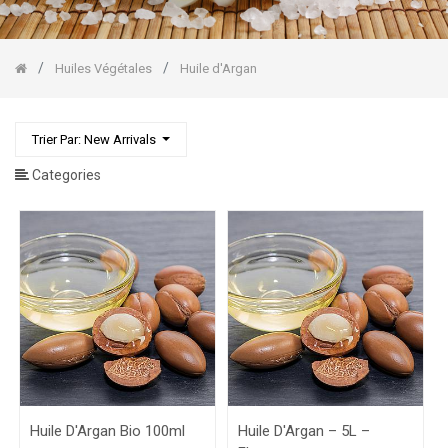
Raisin
Huile
de
Coco
Huiles Végétales
Huile d'Argan
Huile
de
Massage
Stockholm
Trier Par: New Arrivals
Baumes/Beurres
Categories
Végétaux
Huiles
Essentielles
Gommages
Corps/Visage
Huile D'Argan Bio 100ml
Huile D'Argan – 5L –