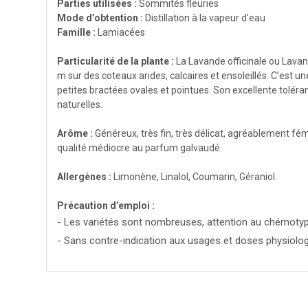
Parties utilisées :
Sommités fleuries
Mode d’obtention :
Distillation à la vapeur d'eau
Famille :
Lamiacées
Particularité de la plante :
La Lavande officinale ou Lavan
m sur des coteaux arides, calcaires et ensoleillés. C’est un
petites bractées ovales et pointues. Son excellente toléra
naturelles.
Arôme :
Généreux, très fin, très délicat, agréablement fém
qualité médiocre au parfum galvaudé.
Allergènes :
Limonène, Linalol, Coumarin, Géraniol.
Précaution d’emploi :
- Les variétés sont nombreuses, attention au chémotype. 
- Sans contre-indication aux usages et doses physiol