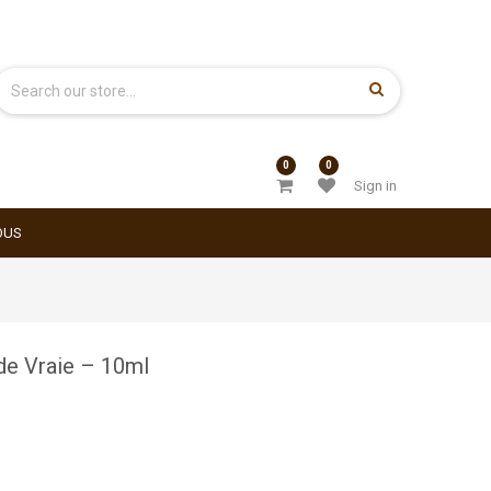
0
0
Sign in
OUS
de Vraie – 10ml