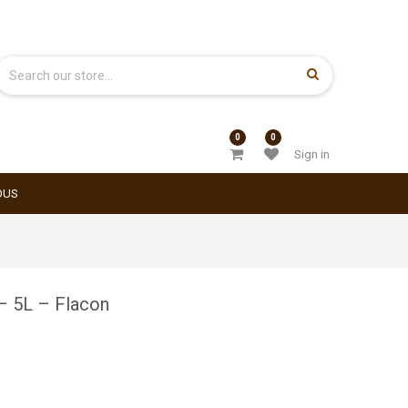
0
0
Sign in
OUS
– 5L – Flacon