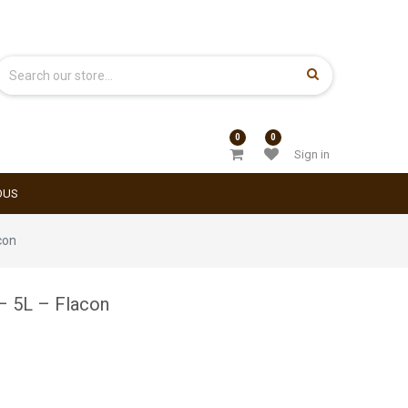
0
0
Sign in
OUS
con
– 5L – Flacon