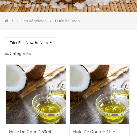
Raisin
Huile
de
Coco
Huiles Végétales
Huile de Coco
Huile
de
Massage
Stockholm
Trier Par: New Arrivals
Baumes/Beurres
Categories
Végétaux
Huiles
Essentielles
Gommages
Corps/Visage
Huile De Coco 150ml
Huile De Coco – 1L –