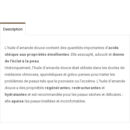
Description
L’huile d’amande douce contient des quantités importantes d’
acide
oléique aux propriétés émollientes
. Elle assouplit, adoucit et
donne
de l’éclat à la peau
.
Historiquement, l’huile d’amande douce était utilisée dans les écoles de
médecine chinioses, ayurvédiques et gréco-perses pour traiter les
problèmes de peaux tels que le psoriasis ou l’eczéma. L’huile d’amande
douce a des propriétés
régénérantes
,
restructurantes
et
hydratantes
et est recommandée pour les peaux sèches et délicates ;
elle
apaise
les peaux tiraillées et inconfortables.