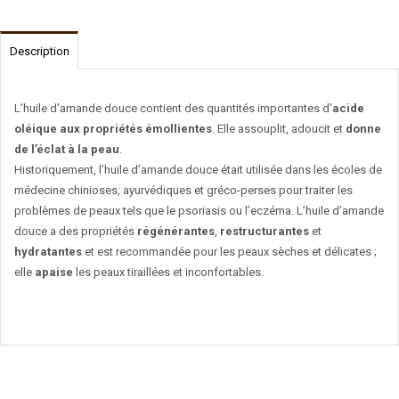
Description
L’huile d’amande douce contient des quantités importantes d’
acide
oléique aux propriétés émollientes
. Elle assouplit, adoucit et
donne
de l’éclat à la peau
.
Historiquement, l’huile d’amande douce était utilisée dans les écoles de
médecine chinioses, ayurvédiques et gréco-perses pour traiter les
problèmes de peaux tels que le psoriasis ou l’eczéma. L’huile d’amande
douce a des propriétés
régénérantes
,
restructurantes
et
hydratantes
et est recommandée pour les peaux sèches et délicates ;
elle
apaise
les peaux tiraillées et inconfortables.