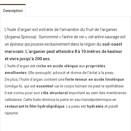
Description
L’huile d’argan est extraite de l’amandon du fruit de l’arganier
(
Argania Spinosa). Surnommé « l’arbre de vie », cet arbre sauvage est
un épineux qui pousse exclusivement dans la
région du
sud-ouest
marocain. L’arganier peut atteindre 8 à 10 mètres de hauteur
et vivre jusqu’à 200 ans.
L’huile d’argan est
riche en acide oléique
aux
propriétés
émollientes
. Elle assouplit, adoucit et donne de l’éclat à la peau.
De plus, l’huile d’argan contient une
forte teneur en acide linoléique
(oméga 6), qui est
essentiel
car le corps humain ne peut le synthétiser.
Il est connu pour son
rôle structural
important au sein des membranes
cellulaires. Cette huile diminue la perte en eau transépidermique en
restaurant le film hydrolipidique
. La peau est
hydratée
et paraît
rajeunie.