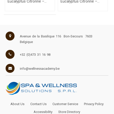
Eucalyptus Citronné –
Eucalyptus Citronné –
10ml
50ml
Avenue de la Basilique 116
Bon-Secours
7603
Belgique
+32 (0)473 31 16 98
info@wellnessacademy.be
About Us
Contact Us
Customer Service
Privacy Policy
Accessibility
Store Directory