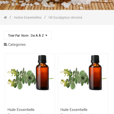
Pin
Sylvestre
HE
Lavande
Huiles Essentielles
HE Eucalyptus citronné
fine
HE
Lemongrass
Trier Par: Nom : De A À Z
HE
Mandarine
Categories
HE
Orange
Douce
HE
Pamplemousse
Gommages
Corps/Visage
Huile Essentielle
Huile Essentielle