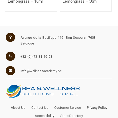
Lemongrass – 10ml
Lemongrass – 50ml
Avenue de la Basilique 116
Bon-Secours
7603
Belgique
+32 (0)473 31 16 98
info@wellnessacademy.be
About Us
Contact Us
Customer Service
Privacy Policy
Accessibility
Store Directory