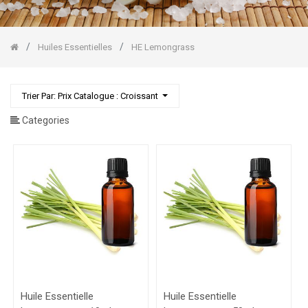
Pin
Sylvestre
HE
Lavande
Huiles Essentielles
HE Lemongrass
fine
HE
Lemongrass
Trier Par: Prix Catalogue : Croissant
HE
Mandarine
Categories
HE
Orange
Douce
HE
Pamplemousse
Gommages
Corps/Visage
Huile Essentielle
Huile Essentielle