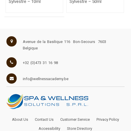
Sylvestre – 10ml
Sylvestre – 50ml
Avenue de la Basilique 116
Bon-Secours
7603
Belgique
+32 (0)473 31 16 98
info@wellnessacademy.be
About Us
Contact Us
Customer Service
Privacy Policy
Accessibility
Store Directory