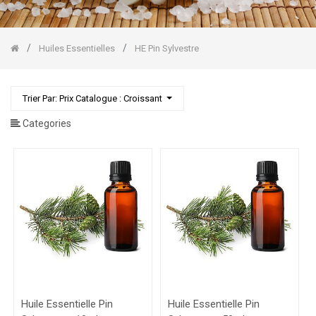
Pin
Sylvestre
HE
Lavande
Huiles Essentielles
HE Pin Sylvestre
fine
HE
Lemongrass
Trier Par: Prix Catalogue : Croissant
HE
Mandarine
Categories
HE
Orange
Douce
HE
Pamplemousse
Gommages
Corps/Visage
Huile Essentielle Pin
Huile Essentielle Pin