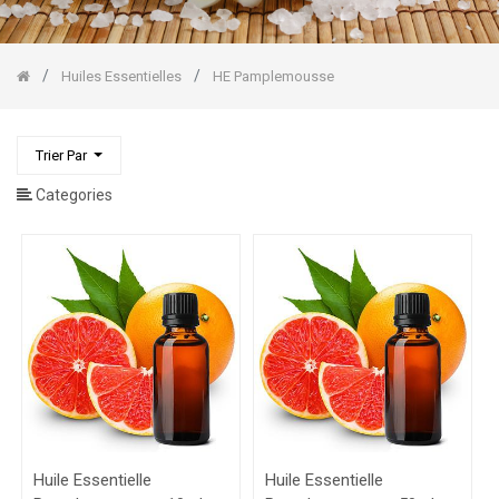
Pin
Sylvestre
HE
Lavande
Huiles Essentielles
HE Pamplemousse
fine
HE
Lemongrass
Trier Par
HE
Mandarine
Categories
HE
Orange
Douce
HE
Pamplemousse
Gommages
Corps/Visage
Huile Essentielle
Huile Essentielle