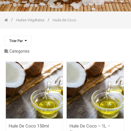
Raisin
Huile
de
Coco
Huiles Végétales
Huile de Coco
Huile
de
Massage
Stockholm
Trier Par
Baumes/Beurres
Categories
Végétaux
Huiles
Essentielles
Gommages
Corps/Visage
Huile De Coco 150ml
Huile De Coco – 1L –