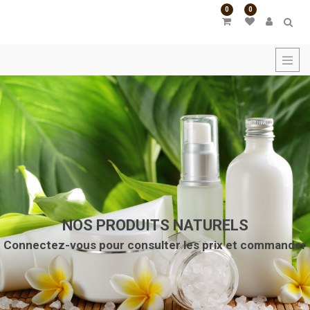
0
0
CATÉGORIES
DE
PRODUITS
Tous
les
produits
Huiles
Végétales
Baumes/Beurres
Végétaux
Huiles
Essentielles
Gommages
NOS PRODUITS NATURELS
Corps/Visage
Connectez-vous pour consulter les prix et commander