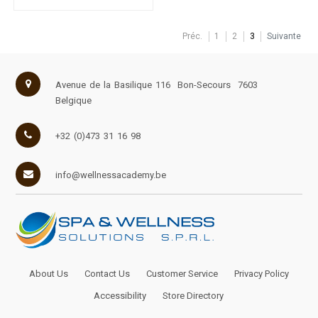
Préc.
1
2
3
Suivante
Avenue de la Basilique 116
Bon-Secours
7603
Belgique
+32 (0)473 31 16 98
info@wellnessacademy.be
About Us
Contact Us
Customer Service
Privacy Policy
Accessibility
Store Directory