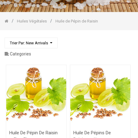
Raisin
Huile
de
Coco
Huiles Végétales
Huile de Pépin de Raisin
Huile
de
Massage
Stockholm
Trier Par: New Arrivals
Baumes/Beurres
Categories
Végétaux
Huiles
Essentielles
Gommages
Corps/Visage
Huile De Pépin De Raisin
Huile De Pépins De